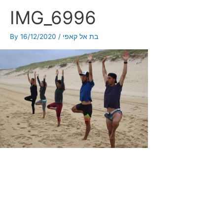
IMG_6996
By
16/12/2020
/
בת אל קאפי