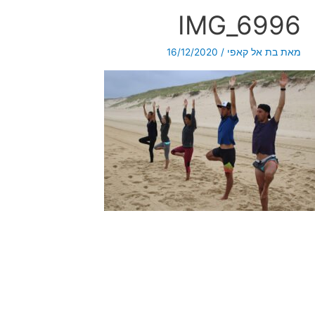
IMG_6996
מאת
בת אל קאפי
/
16/12/2020