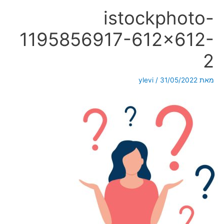
istockphoto-
1195856917-612×612-
2
מאת
31/05/2022
/
ylevi